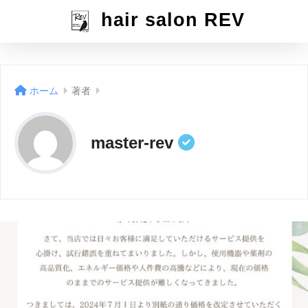
hair salon REV
ホーム
著者
master-rev